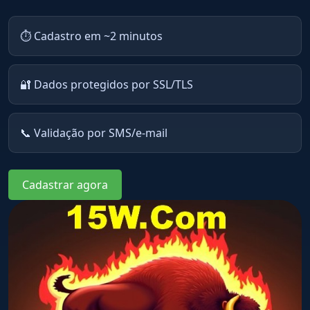
⏱️ Cadastro em ~2 minutos
🔐 Dados protegidos por SSL/TLS
📞 Validação por SMS/e‑mail
Cadastrar agora