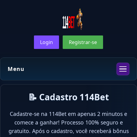
Login
Registrar-se
Menu
📝 Cadastro 114Bet
Cadastre-se na 114Bet em apenas 2 minutos e
comece a ganhar! Processo 100% seguro e
gratuito. Após o cadastro, você receberá bônus