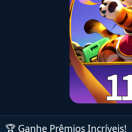
🏆 Ganhe Prêmios Incríveis!