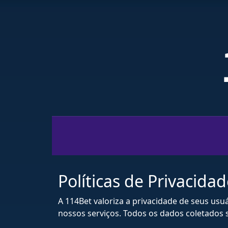
Políticas de Privacida
A 114Bet valoriza a privacidade de seus us
nossos serviços. Todos os dados coletados s