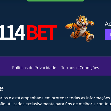
A
Políticas de Privacidade
Termos e Condições
de
uários e está empenhada em proteger todas as informações
ão utilizados exclusivamente para fins de melhoria contín