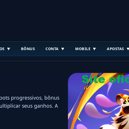
OS
BÔNUS
CONTA
MOBILE
APOSTAS
kpots progressivos, bônus
ltiplicar seus ganhos. A