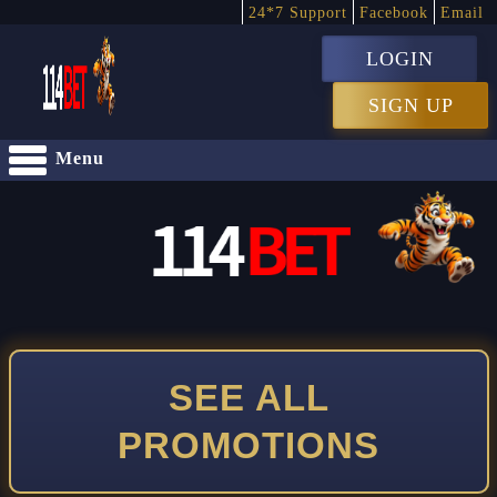
24*7 Support
Facebook
Email
LOGIN
SIGN UP
Menu
SEE ALL
PROMOTIONS