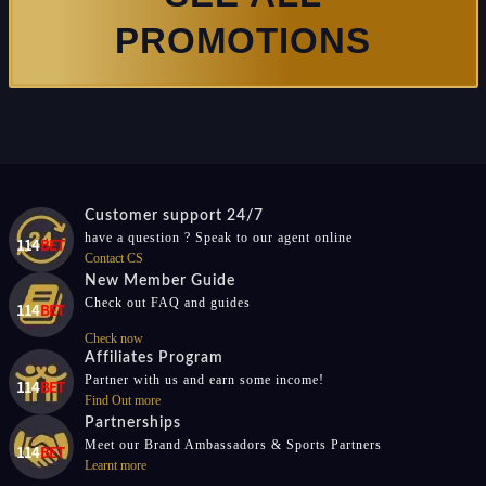
PROMOTIONS
Customer support 24/7
have a question ? Speak to our agent online
Contact CS
New Member Guide
Check out FAQ and guides
Check now
Affiliates Program
Partner with us and earn some income!
Find Out more
Partnerships
Meet our Brand Ambassadors & Sports Partners
Learnt more