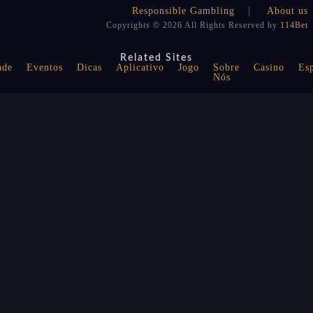
Responsible Gambling
About us
Copyrights © 2026 All Rights Reserved by
114Bet
Related Sites
ade
Eventos
Dicas
Aplicativo
Jogo
Sobre
Casino
Esp
Nós