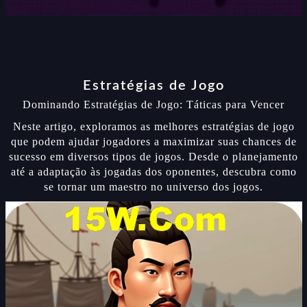
Estratégias de Jogo
Dominando Estratégias de Jogo: Táticas para Vencer
Neste artigo, exploramos as melhores estratégias de jogo
que podem ajudar jogadores a maximizar suas chances de
sucesso em diversos tipos de jogos. Desde o planejamento
até a adaptação às jogadas dos oponentes, descubra como
se tornar um maestro no universo dos jogos.