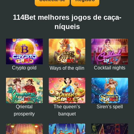
114Bet melhores jogos de caça-
níqueis
Crypto gold
Cocktail nights
Ways of the qilin
The queen’s
Siren’s spell
Qriental
banquet
prosperity