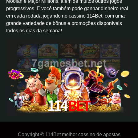
Moolah e Major Millions, além de muitos outros jogos
progressivos. E você também pode ganhar dinheiro real
em cada rodada jogando no cassino 114Bet, com uma
grande variedade de bônus e promoções disponíveis
todos os dias da semana!
Copyright © 114Bet melhor cassino de apostas