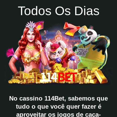
Todos Os Dias
No cassino 114Bet, sabemos que
tudo o que você quer fazer é
aproveitar os jogos de caça-