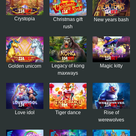
Crystopia
Christmas gift
New years bash
rush
Legacy of kong
Magic kitty
Golden unicorn
maxways
Tiger dance
Love idol
Rise of
werewolves