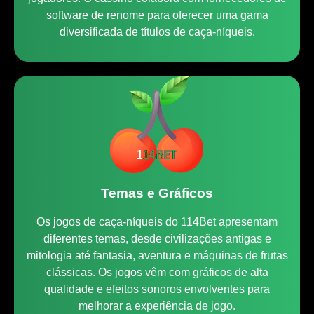
software de renome para oferecer uma gama
diversificada de títulos de caça-níqueis.
Temas e Gráficos
Os jogos de caça-níqueis do 114Bet apresentam
diferentes temas, desde civilizações antigas e
mitologia até fantasia, aventura e máquinas de frutas
clássicas. Os jogos vêm com gráficos de alta
qualidade e efeitos sonoros envolventes para
melhorar a experiência de jogo.