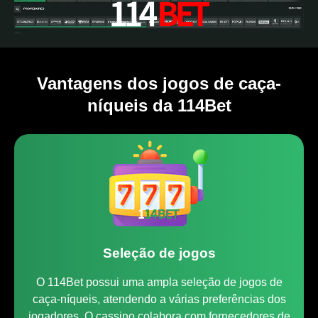
Vantagens dos jogos de caça-
níqueis da 114Bet
Seleção de jogos
O 114Bet possui uma ampla seleção de jogos de
caça-níqueis, atendendo a várias preferências dos
jogadores. O cassino colabora com fornecedores de